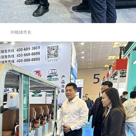
许晓雄市长