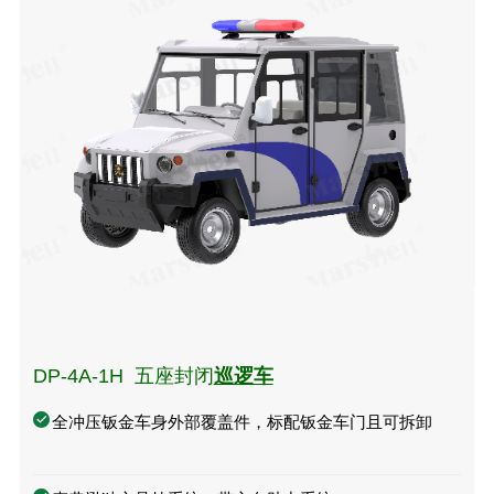
DP-4A-1H 五座封闭
巡逻车
全冲压钣金车身外部覆盖件，标配钣金车门且可拆卸