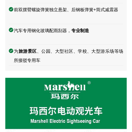
前双摆臂螺旋弹簧独立悬架、后钢板弹簧+筒式减震器
汽车专用钢化玻璃配雨刮器，
专业制造
为
旅游景区
、公园、⼤型社区、学校、⼤型游乐场等场
所接驳专用车