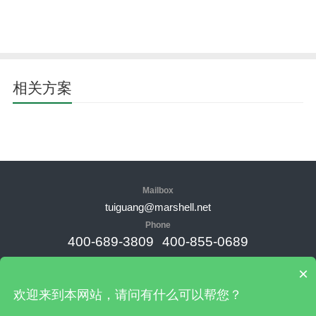
相关方案
Mailbox
tuiguang@marshell.net
Phone
400-689-3809
400-855-0689
Address
×
品牌总部：新加坡；中国工厂地址：广东肇庆高新经济开发区临江
欢迎来到本网站，请问有什么可以帮您？
工业园工业大街25号，安徽省淮北市烈山区经济开发区梧桐大道36