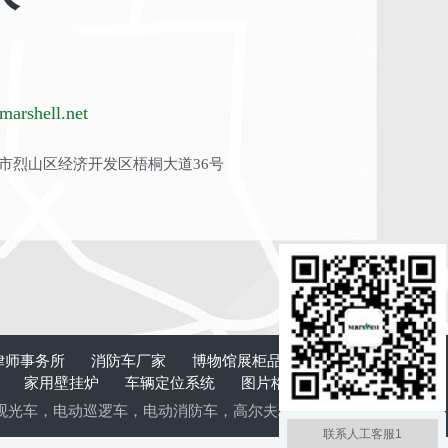
arshell.net
市烈山区经济开发区梧桐大道36号
律师事务所
消防车厂家
博物馆展柜品牌
板式换
计
家用壁挂炉
车辆定位系统
图片格式转换
清
观光车
，
电动巡逻车
，
电动消防车
，
高尔夫球车
，
电动老爷车
，
电动
联系人工客服1