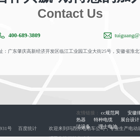
Contact Us
400-689-3809
tuiguang@m
：广东肇庆高新经济开发区临江工业园工业大街25号，安徽省淮北
友情链接：
cc规范网
安徽
热器
特种电缆
展台设
洁设备
理士电池
9931号
百度统计
欢迎来到玛西尔电动车公司，专业生产
电动
环卫车
等四轮电动车