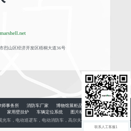
arshell.net
市烈山区经济开发区梧桐大道36号
律师事务所
消防车厂家
博物馆展柜品牌
板式换
计
家用壁挂炉
车辆定位系统
图片格式转换
清
观光车
，
电动巡逻车
，
电动消防车
，
高尔夫球车
，
电动老爷车
，
电动
联系人工客服1