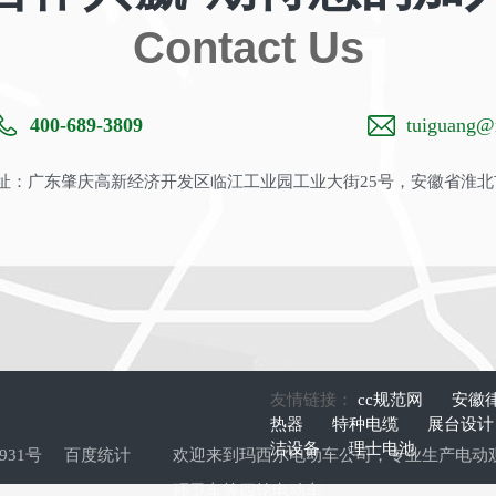
Contact Us
400-689-3809
tuiguang@m
：广东肇庆高新经济开发区临江工业园工业大街25号，安徽省淮北
友情链接：
cc规范网
安徽
热器
特种电缆
展台设
洁设备
理士电池
9931号
百度统计
欢迎来到玛西尔电动车公司，专业生产
电动
环卫车
等四轮电动车