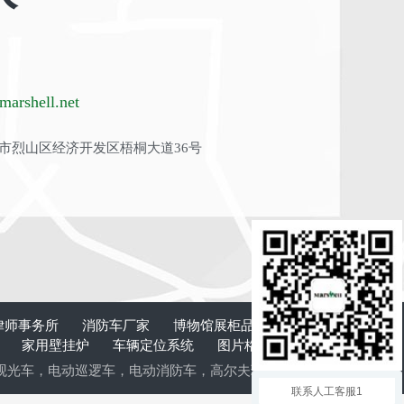
arshell.net
市烈山区经济开发区梧桐大道36号
律师事务所
消防车厂家
博物馆展柜品牌
板式换
计
家用壁挂炉
车辆定位系统
图片格式转换
清
观光车
，
电动巡逻车
，
电动消防车
，
高尔夫球车
，
电动老爷车
，
电动
联系人工客服1