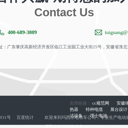
Contact Us
400-689-3809
tuiguang@m
：广东肇庆高新经济开发区临江工业园工业大街25号，安徽省淮北
友情链接：
cc规范网
安徽
热器
特种电缆
展台设
洁设备
理士电池
9931号
百度统计
欢迎来到玛西尔电动车公司，专业生产
电动
环卫车
等四轮电动车